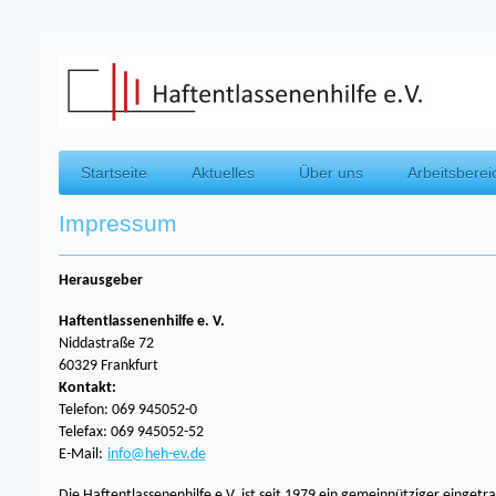
Startseite
Aktuelles
Über uns
Arbeitsberei
Impressum
Herausgeber
Haftentlassenenhilfe e. V.
Niddastraße 72
60329 Frankfurt
Kontakt:
Telefon: 069 945052-0
Telefax: 069 945052-52
E-Mail:
info@heh-ev.de
Die Haftentlassenenhilfe e.V. ist seit 1979 ein gemeinnütziger einget