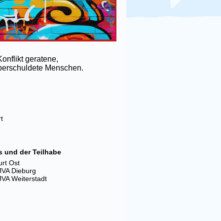
onflikt gera­tene,
 überschuldete Menschen.
t
s und der Teilhabe
rt Ost
JVA Dieburg
JVA Weiterstadt