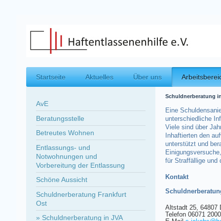
Startseite
Aktuelles
Über uns
Arbeitsberei
Schuldnerberatung in
AvE
Eine Schuldensanie
Beratungsstelle
unterschiedliche In
Viele sind über Jah
Betreutes Wohnen
Inhaftierten den a
unterstützt und be
Entlassungs- und
Einigungsversuche,
Notwohnungen und
für Straffällige un
Vorbereitung der Entlassung
Kontakt
Schöne Aussicht
Schuldnerberatung
Schuldnerberatung Frankfurt
Ost
Altstadt 25, 64807 
Telefon 06071 2000
Schuldnerberatung in JVA