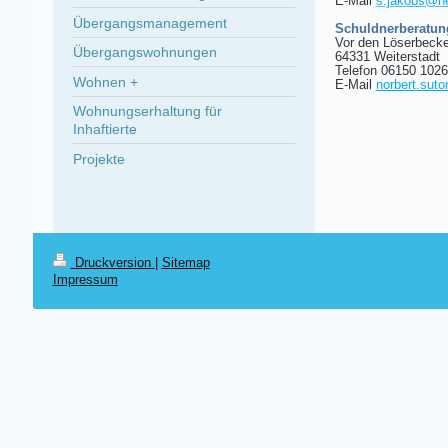
E-Mail
s.jakobs
@he
Übergangsmanagement
Schuldnerberatung
Vor den Löserbeck
Übergangswohnungen
64331 Weiterstadt
Telefon 06150 102
Wohnen +
E-Mail
norbert.sut
Wohnungserhaltung für
Inhaftierte
Projekte
Druckversion
|
Sitemap
Impressum